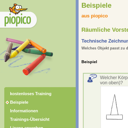
Beispiele
aus piopico
Räumliche Vorst
Technische Zeichnu
Welches Objekt passt zu d
Beispiel
Welcher Körpe
von oben)?
kostenloses Training
Beispiele
Informationen
Trainings-Übersicht