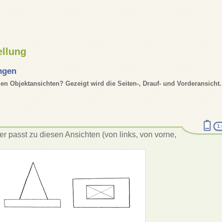
ellung
ngen
en Objektansichten? Gezeigt wird die Seiten-, Drauf- und Vorderansicht.
1
r passt zu diesen Ansichten (von links, von vorne,