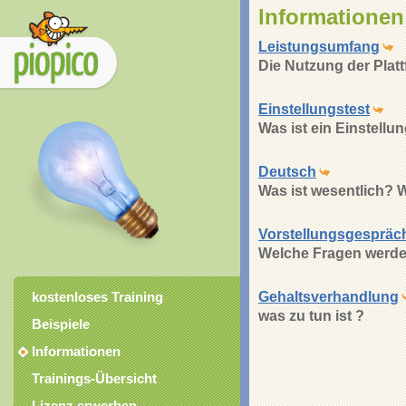
Informationen
Leistungsumfang
Die Nutzung der Plat
Einstellungstest
Was ist ein Einstellu
Deutsch
Was ist wesentlich? 
Vorstellungsgespräc
Welche Fragen werden
Gehaltsverhandlung
kostenloses Training
was zu tun ist ?
Beispiele
Informationen
Trainings-Übersicht