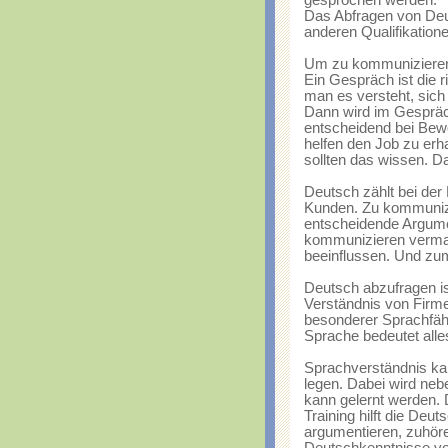
gesprochen werden.
Das Abfragen von Deu
anderen Qualifikation
Um zu kommunizieren,
Ein Gespräch ist die r
man es versteht, sich
Dann wird im Gespräch
entscheidend bei Bew
helfen den Job zu erh
sollten das wissen. Das
Deutsch zählt bei der
Kunden. Zu kommunizi
entscheidende Argumen
kommunizieren vermag
beeinflussen. Und zum
Deutsch abzufragen is
Verständnis von Firmen
besonderer Sprachfähig
Sprache bedeutet alle
Sprachverständnis ka
legen. Dabei wird neb
kann gelernt werden. 
Training hilft die De
argumentieren, zuhör