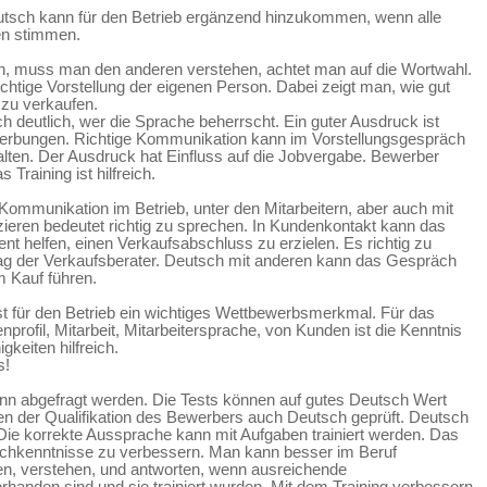
tsch kann für den Betrieb ergänzend hinzukommen, wenn alle
en stimmen.
 muss man den anderen verstehen, achtet man auf die Wortwahl.
ichtige Vorstellung der eigenen Person. Dabei zeigt man, wie gut
 zu verkaufen.
 deutlich, wer die Sprache beherrscht. Ein guter Ausdruck ist
erbungen. Richtige Kommunikation kann im Vorstellungsgespräch
alten. Der Ausdruck hat Einfluss auf die Jobvergabe. Bewerber
 Training ist hilfreich.
 Kommunikation im Betrieb, unter den Mitarbeitern, aber auch mit
eren bedeutet richtig zu sprechen. In Kundenkontakt kann das
t helfen, einen Verkaufsabschluss zu erzielen. Es richtig zu
 der Verkaufsberater. Deutsch mit anderen kann das Gespräch
 Kauf führen.
t für den Betrieb ein wichtiges Wettbewerbsmerkmal. Für das
profil, Mitarbeit, Mitarbeitersprache, von Kunden ist die Kenntnis
keiten hilfreich.
s!
nn abgefragt werden. Die Tests können auf gutes Deutsch Wert
en der Qualifikation des Bewerbers auch Deutsch geprüft. Deutsch
Die korrekte Aussprache kann mit Aufgaben trainiert werden. Das
utschkenntnisse zu verbessern. Man kann besser im Beruf
en, verstehen, und antworten, wenn ausreichende