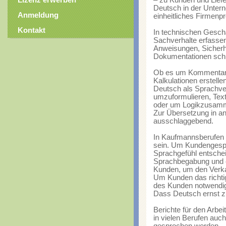
Lizenz erwerben
– zu Kunden und Liefe
Deutsch in der Untern
Anmeldung
einheitliches Firmenpro
Kontakt
In technischen Gesch
Sachverhalte erfasse
Anweisungen, Sicherh
Dokumentationen schre
Ob es um Kommentare 
Kalkulationen erstelle
Deutsch als Sprachver
umzuformulieren, Text
oder um Logikzusamm
Zur Übersetzung in a
ausschlaggebend.
In Kaufmannsberufen 
sein. Um Kundengesprä
Sprachgefühl entsche
Sprachbegabung und ei
Kunden, um den Verkau
Um Kunden das richtig
des Kunden notwendig
Dass Deutsch ernst 
Berichte für den Arbei
in vielen Berufen auch