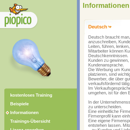
Informationen
Deutsch
Deutsch braucht man,
anzuschreiben, Kunde
Leiten, führen, lenken
Mitarbeiter können Ku
Deutschkenntnissen.
Kunden zu gewinnen, k
Kundenansprache.
Die Werbung um Kunde
platzieren, sind wich
Bewerber, die über g
verkaufsfördernd täti
Im Verkaufsgespräche
umgehen, ist für den B
kostenloses Training
In der Unternehmenss
Beispiele
zu unterscheiden.
Eine einheitliche Fir
Informationen
Firmenprofil kann einh
Eine eigene Firmensp
Trainings-Übersicht
entstehen lassen. Mi