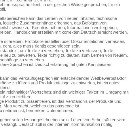
ranten – kommuniziert wird.
ehmenssprache dient, in der gleichen Weise gesprochen, für ein
fil.
äftsbereichen kann das Lernen von neuen Inhalten, technische
n, logische Zusammenhänge erkennen, das Befolgen von
eitshinweise zur Kenntnis nehmen, Informationen weitergeben,
iben, Handbücher erstellen mit korrekten Deutsch erreicht werden.
schreiben, Protokolle erstellen oder Dokumentationen verfassen,
n, geht, alles muss richtig geschrieben sein.
ständnis, um Texte zu verstehen, Texte zu verfassen, Texte
e neu zu bewerten, Texte richtig zu deuten, zum Lernen von Neuem,
enhänge zu verstehen.
ndere Sprachen ist Deutscherfahrung mit guten Kenntnissen
kann das Verkaufsgespräch ein entscheidender Wettbewerbsfaktor
che zu führen und Produktkataloge zu entwerfen, ist ein gutes
idend.
n reichhaltiger Wortschatz sind ein wichtiger Faktor im Umgang mit
f zu erleichtern.
e Produkt zu präsentieren, ist das Verständnis der Produkte und
. Man versteht, welches das passende ist.
zu nehmen ist, bemerken Unternehmen.
tgeber sollen lesbar geschrieben sein. Lesen von Schriftsätzen wird
 verlangt. Deutsch soll in der internen Kommunikation richtig