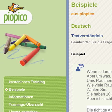
Beispiele
aus piopico
Deutsch
Textverständnis
Beantworten Sie die Frage
Beispiel
Wenn`s darum 
Aber um was. 

Ums Rauchen.
kostenloses Training
Wie viele Rauc
Beispiele
Zählen Sie. 

Sie haben 10.
Informationen
Aber ist`s richt
Trainings-Übersicht
Die richtige An