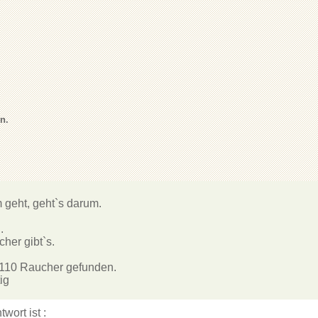
n.
geht, geht`s darum. 

 

her gibt`s. 

110 Raucher gefunden. 

ig

twort ist :