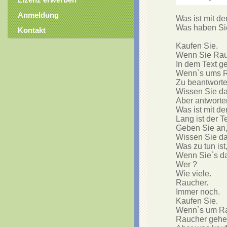
Lizenz erwerben
Anmeldung
Was ist mit d
Was haben Sie
Kontakt
Kaufen Sie. 

Wenn Sie Rauc
In dem Text g
Wenn`s ums Ra
Zu beantworten
Wissen Sie das
Aber antworten
Was ist mit d
Lang ist der Tex
Geben Sie an, 
Wissen Sie das
Was zu tun ist
Wenn Sie`s das
Wer ? 

Wie viele. 

Raucher.

Immer noch.

Kaufen Sie. 

Wenn`s um Rau
Raucher gehen