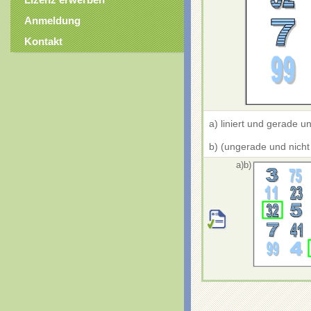
Lizenz erwerben
Anmeldung
Kontakt
a) liniert und gerade un
b) (ungerade und nicht l
a)
b)